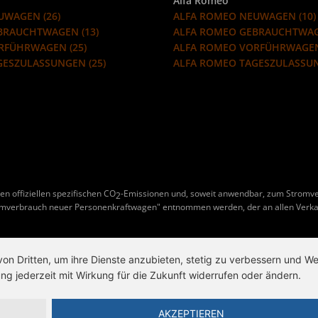
Alfa Romeo
UWAGEN (26)
ALFA ROMEO NEUWAGEN (10)
EBRAUCHTWAGEN (13)
ALFA ROMEO GEBRAUCHTWAG
ORFÜHRWAGEN (25)
ALFA ROMEO VORFÜHRWAGEN
GESZULASSUNGEN (25)
ALFA ROMEO TAGESZULASSUN
en offiziellen spezifischen CO
-Emissionen und, soweit anwendbar, zum Stromv
2
omverbrauch neuer Personenkraftwagen" entnommen werden, der an allen Verka
von Dritten, um ihre Dienste anzubieten, stetig zu verbessern und 
ng jederzeit mit Wirkung für die Zukunft widerrufen oder ändern.
AKZEPTIEREN