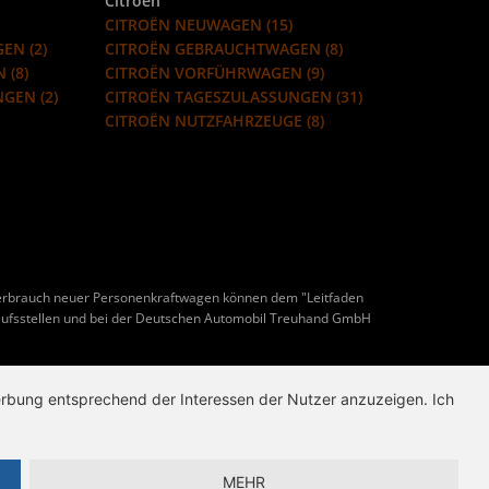
Citroën
CITROËN NEUWAGEN (15)
EN (2)
CITROËN GEBRAUCHTWAGEN (8)
 (8)
CITROËN VORFÜHRWAGEN (9)
GEN (2)
CITROËN TAGESZULASSUNGEN (31)
CITROËN NUTZFAHRZEUGE (8)
erbrauch neuer Personenkraftwagen können dem "Leitfaden
ufsstellen und bei der Deutschen Automobil Treuhand GmbH
Werbung entsprechend der Interessen der Nutzer anzuzeigen. Ich
MEHR