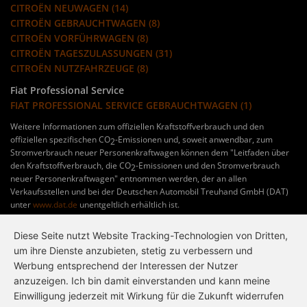
CITROËN NEUWAGEN (14)
CITROËN GEBRAUCHTWAGEN (8)
CITROËN VORFÜHRWAGEN (8)
CITROËN TAGESZULASSUNGEN (31)
CITROËN NUTZFAHRZEUGE (8)
Fiat Professional Service
FIAT PROFESSIONAL SERVICE GEBRAUCHTWAGEN (1)
Weitere Informationen zum offiziellen Kraftstoffverbrauch und den
offiziellen spezifischen CO
-Emissionen und, soweit anwendbar, zum
2
Stromverbrauch neuer Personenkraftwagen können dem "Leitfaden über
den Kraftstoffverbrauch, die CO
-Emissionen und den Stromverbrauch
2
neuer Personenkraftwagen" entnommen werden, der an allen
Verkaufsstellen und bei der Deutschen Automobil Treuhand GmbH (DAT)
unter
www.dat.de
unentgeltlich erhältlich ist.
Diese Seite nutzt Website Tracking-Technologien von Dritten,
um ihre Dienste anzubieten, stetig zu verbessern und
Werbung entsprechend der Interessen der Nutzer
anzuzeigen. Ich bin damit einverstanden und kann meine
Einwilligung jederzeit mit Wirkung für die Zukunft widerrufen