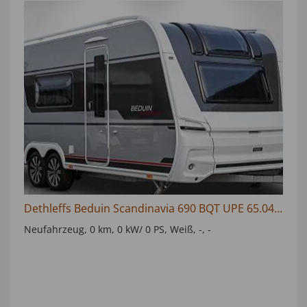
Dethleffs Beduin Scandinavia 690 BQT UPE 65.045€
Neufahrzeug
0 km
0 kW/ 0 PS
Weiß
-
-