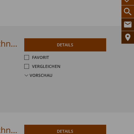
Citroen C4 PureTech 130 EAT8 MAX Techno-Paket
DETAILS
FAVORIT
VERGLEICHEN
VORSCHAU
Citroen C4 PureTech 130 EAT8 MAX Techno-Paket
DETAILS