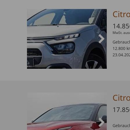
14.85
MwSt. aus
Gebrauc
12.800 k
23.04.20
17.85
Gebrauc