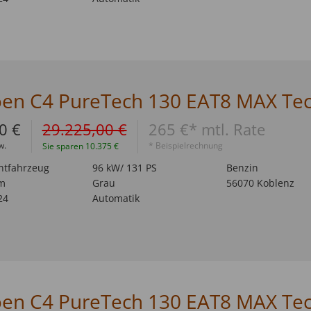
0 €
29.225,00 €
265 €* mtl. Rate
w.
* Beispielrechnung
Sie sparen 10.375 €
htfahrzeug
96 kW/ 131 PS
Benzin
m
Grau
56070 Koblenz
24
Automatik