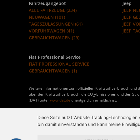
Fahrzeugangebot
Jeep
ALLE FAHRZEUGE (234)
JEEP NE
NEUWAGEN (101)
JEEP G
TAGESZULASSUNGEN (61)
JEEP V
VORFÜHRWAGEN (41)
JEEP TA
GEBRAUCHTWAGEN (29)
Fiat Professional Service
FIAT PROFESSIONAL SERVICE
GEBRAUCHTWAGEN (1)
Weitere Informationen zum offiziellen Kraftstoffverbrauch und d
über den Kraftstoffverbrauch, die CO
-Emissionen und den Str
2
(DAT) unter
www.dat.de
unentgeltlich erhältlich ist.
Diese Seite nutzt Website Tracking-Technologien 
bin damit einverstanden und kann meine Einwilligu