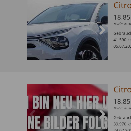
18.85
MwSt. aus
Gebrauc
41.590 k
05.07.20
18.85
MwSt. aus
Gebrauc
39.970 k
24.07.20