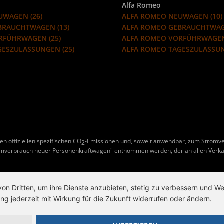
Alfa Romeo
UWAGEN (26)
ALFA ROMEO NEUWAGEN (10)
EBRAUCHTWAGEN (13)
ALFA ROMEO GEBRAUCHTWAG
ORFÜHRWAGEN (25)
ALFA ROMEO VORFÜHRWAGEN
GESZULASSUNGEN (25)
ALFA ROMEO TAGESZULASSUN
en offiziellen spezifischen CO
-Emissionen und, soweit anwendbar, zum Stromv
2
omverbrauch neuer Personenkraftwagen" entnommen werden, der an allen Verka
von Dritten, um ihre Dienste anzubieten, stetig zu verbessern und 
ng jederzeit mit Wirkung für die Zukunft widerrufen oder ändern.