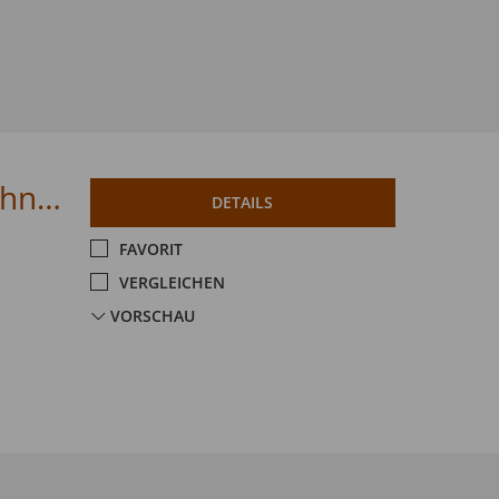
Citroen C3 Aircross Automatik MAX Technik Paket
DETAILS
FAVORIT
VERGLEICHEN
VORSCHAU