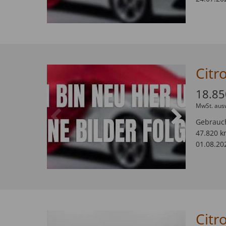
18.85
MwSt. aus
Gebrauc
47.820 k
01.08.20