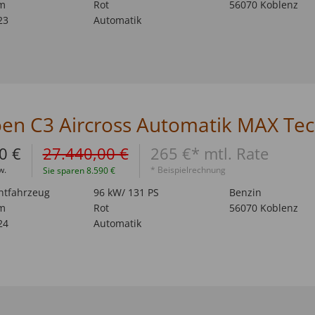
m
Rot
56070 Koblenz
23
Automatik
0 €
27.440,00 €
265 €* mtl. Rate
w.
* Beispielrechnung
Sie sparen 8.590 €
htfahrzeug
96 kW/ 131 PS
Benzin
m
Rot
56070 Koblenz
24
Automatik