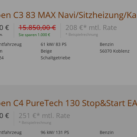
0 €
15.850,00 €
208 €* mtl. Rate
w.
* Beispielrechnung
Sie sparen 1.000 €
htfahrzeug
61 kW/ 83 PS
Benzin
m
Beige
56070 Koblenz
24
Schaltgetriebe
0 €
251 €* mtl. Rate
* Beispielrechnung
htfahrzeug
96 kW/ 131 PS
Benzin