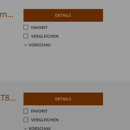
Citroen C3 83 MAX Navi/Sitzheizung/Kamera
DETAILS
FAVORIT
VERGLEICHEN
VORSCHAU
Citroen C4 PureTech 130 Stop&Start EAT8 MAX
DETAILS
FAVORIT
VERGLEICHEN
VORSCHAU