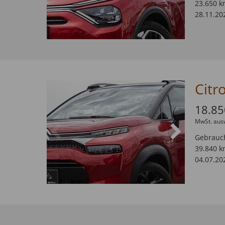
23.650 k
28.11.20
18.85
MwSt. aus
Gebrauc
39.840 k
04.07.20