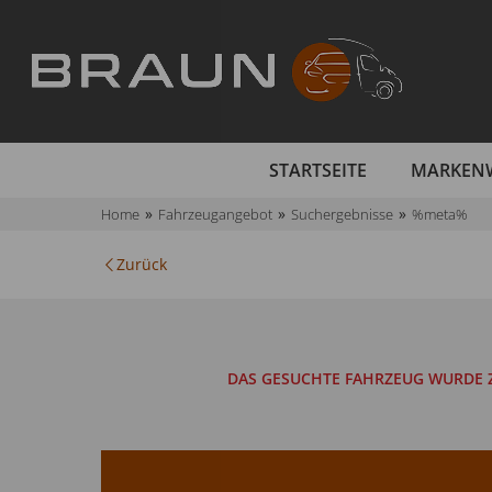
STARTSEITE
MARKEN
Home
Fahrzeugangebot
Suchergebnisse
%meta%
Zurück
DAS GESUCHTE FAHRZEUG WURDE Z