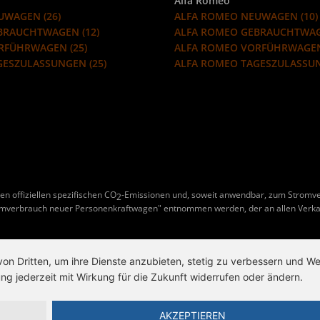
Alfa Romeo
UWAGEN (26)
ALFA ROMEO NEUWAGEN (10)
EBRAUCHTWAGEN (12)
ALFA ROMEO GEBRAUCHTWAG
ORFÜHRWAGEN (25)
ALFA ROMEO VORFÜHRWAGEN
GESZULASSUNGEN (25)
ALFA ROMEO TAGESZULASSUN
en offiziellen spezifischen CO
-Emissionen und, soweit anwendbar, zum Stromv
2
omverbrauch neuer Personenkraftwagen" entnommen werden, der an allen Verka
von Dritten, um ihre Dienste anzubieten, stetig zu verbessern und 
ng jederzeit mit Wirkung für die Zukunft widerrufen oder ändern.
AKZEPTIEREN