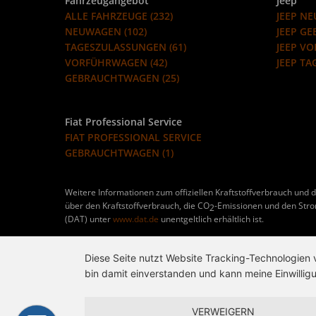
Fahrzeugangebot
Jeep
ALLE FAHRZEUGE (232)
JEEP NE
NEUWAGEN (102)
JEEP G
TAGESZULASSUNGEN (61)
JEEP V
VORFÜHRWAGEN (42)
JEEP TA
GEBRAUCHTWAGEN (25)
Fiat Professional Service
FIAT PROFESSIONAL SERVICE
GEBRAUCHTWAGEN (1)
Weitere Informationen zum offiziellen Kraftstoffverbrauch und d
über den Kraftstoffverbrauch, die CO
-Emissionen und den Str
2
(DAT) unter
www.dat.de
unentgeltlich erhältlich ist.
Diese Seite nutzt Website Tracking-Technologien 
bin damit einverstanden und kann meine Einwilligu
VERWEIGERN