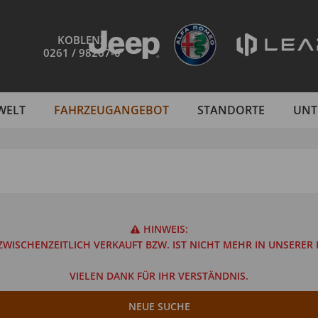
KOBLENZ
0261 / 98267-0
WELT
FAHRZEUGANGEBOT
STANDORTE
UNT
HINWEIS:
WISCHENZEITLICH VERKAUFT BZW. IST NICHT MEHR IN UNSERE
VIELEN DANK FÜR IHR VERSTÄNDNIS.
NEUE SUCHE