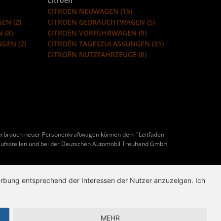
Citroën
CITROËN NEUWAGEN (15)
EN (2)
CITROËN GEBRAUCHTWAGEN (5)
 (8)
CITROËN VORFÜHRWAGEN (9)
GEN (2)
CITROËN TAGESZULASSUNGEN (31)
CITROËN NUTZFAHRZEUGE (8)
erbrauch neuer Personenkraftwagen können dem "Leitfaden
ufsstellen und bei der Deutschen Automobil Treuhand GmbH
Werbung entsprechend der Interessen der Nutzer anzuzeigen. Ich
MEHR