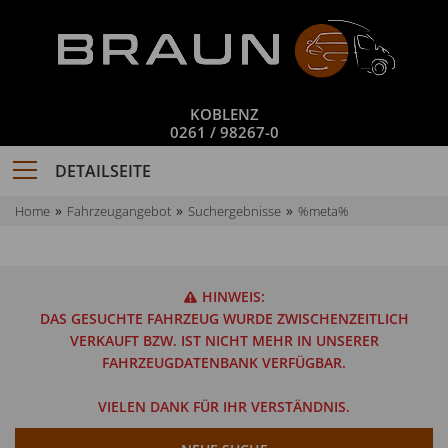
KOBLENZ
0261 / 98267-0
DETAILSEITE
Home
Fahrzeugangebot
Suchergebnisse
%meta%
HINWEIS:
DAS GESUCHTE FAHRZEUG WURDE ZWISCHENZEITLICH
VERKAUFT BZW. IST NICHT MEHR IN UNSERER
FAHRZEUGDATENBANK VERFÜGBAR.
VIELEN DANK FÜR IHR VERSTÄNDNIS.