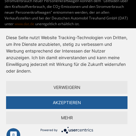
Stromverbrauch neuer Personenkraftwagen können dem "Leitfaden über
den Kraftstoffverbrauch, die CO
-Emissionen und den Stromverbrauch
2
neuer Personenkraftwagen" entnommen werden, der an allen
Verkaufsstellen und bei der Deutschen Automobil Treuhand GmbH (DAT)
unter
www.dat.de
unentgeltlich erhältlich ist.
Diese Seite nutzt Website Tracking-Technologien von Dritten,
um ihre Dienste anzubieten, stetig zu verbessern und
Werbung entsprechend der Interessen der Nutzer
anzuzeigen. Ich bin damit einverstanden und kann meine
Einwilligung jederzeit mit Wirkung für die Zukunft widerrufen
oder ändern.
VERWEIGERN
AKZEPTIEREN
MEHR
Powered by