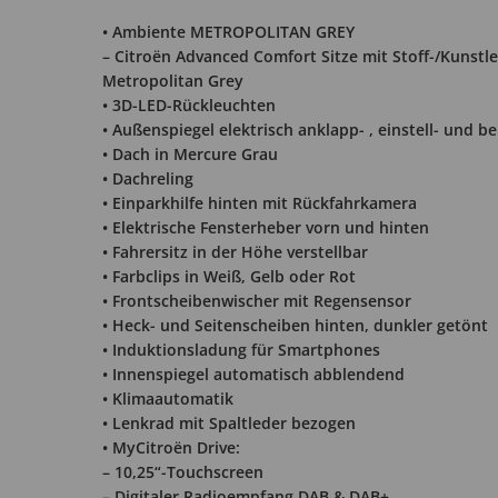
• Ambiente METROPOLITAN GREY
– Citroën Advanced Comfort Sitze mit Stoff-/Kunstl
Metropolitan Grey
• 3D-LED-Rückleuchten
• Außenspiegel elektrisch anklapp- , einstell- und b
• Dach in Mercure Grau
• Dachreling
• Einparkhilfe hinten mit Rückfahrkamera
• Elektrische Fensterheber vorn und hinten
• Fahrersitz in der Höhe verstellbar
• Farbclips in Weiß, Gelb oder Rot
• Frontscheibenwischer mit Regensensor
• Heck- und Seitenscheiben hinten, dunkler getönt
• Induktionsladung für Smartphones
• Innenspiegel automatisch abblendend
• Klimaautomatik
• Lenkrad mit Spaltleder bezogen
• MyCitroën Drive:
– 10,25“-Touchscreen
– Digitaler Radioempfang DAB & DAB+