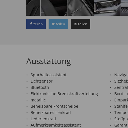
teilen
teilen
teilen
Ausstattung
Spurhalteassistent
Naviga
Lichtsensor
Sitzhe
Bluetooth
Zentra
Elektronische Bremskraftverteilung
Bordco
metallic
Einpark
Beheizbare Frontscheibe
Stahlfe
Beheizbares Lenkrad
Tempo
Lederlenkrad
Stoffpo
Aufmerksamkeitsassistent
Garant