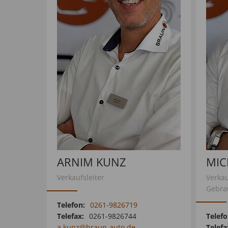
ARNIM KUNZ
MIC
Verkaufsleiter
Verka
Gebra
Telefon:
0261-9826719
Telefax:
0261-9826744
Telefo
a.kunz@braun-auto.de
Telefa