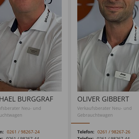
HAEL BURGGRAF
OLIVER GIBBERT
ufsberater Neu- und
Verkaufsberater Neu- und
uchtwagen
Gebrauchtwagen
n:
0261 / 98267-24
Telefon:
0261 / 98267-26
x:
0261 / 98267-44
Telefax:
0261 / 98267-44