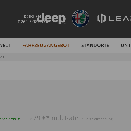
KOBLENZ
0261 / 98267-0
WELT
FAHRZEUGANGEBOT
STANDORTE
UNT
Grau
279 €* mtl. Rate
paren 3.560 €
* Beispielrechnung