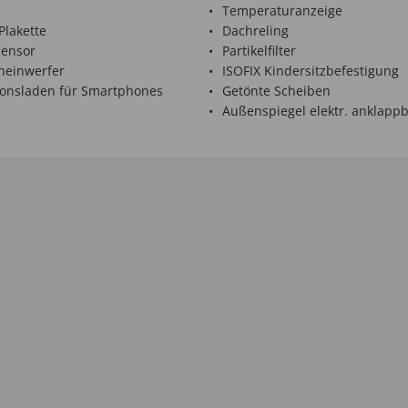
Temperaturanzeige
Plakette
Dachreling
ensor
Partikelfilter
heinwerfer
ISOFIX Kindersitzbefestigung
ionsladen für Smartphones
Getönte Scheiben
Außenspiegel elektr. anklapp