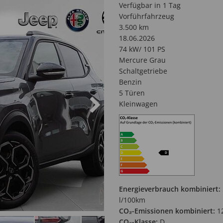
Verfügbar in 1 Tag
Vorführfahrzeug
3.500 km
18.06.2026
74 kW/ 101 PS
Mercure Grau
Schaltgetriebe
Benzin
5 Türen
Kleinwagen
Energieverbrauch kombiniert:
l/100km
CO₂-Emissionen kombiniert:
1
CO₂-Klasse:
D