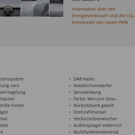
Information über den
Energieverbrauch und die CO₂
Emissionen des neuen PKW
tionssystem
DAB Radio
izung vorn
Nebelscheinwerfer
lverriegelung
Servolenkung
mputer
Farbe: Mercure Grau
hilfe hinten
Rücksitzbank geteilt
lgen
Drehzahlmesser
mat
Heckscheibenwischer
lster
Außenspiegel elektrisch
ie
Multifunktionslenkrad