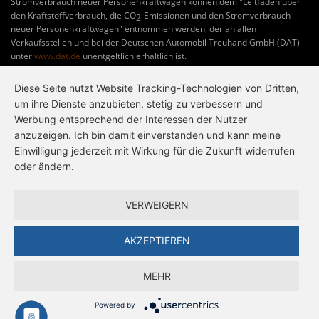
Stromverbrauch neuer Personenkraftwagen können dem "Leitfaden über
den Kraftstoffverbrauch, die CO
-Emissionen und den Stromverbrauch
2
neuer Personenkraftwagen" entnommen werden, der an allen
Verkaufsstellen und bei der Deutschen Automobil Treuhand GmbH (DAT)
unter
www.dat.de
unentgeltlich erhältlich ist.
Diese Seite nutzt Website Tracking-Technologien von Dritten,
um ihre Dienste anzubieten, stetig zu verbessern und
Werbung entsprechend der Interessen der Nutzer
anzuzeigen. Ich bin damit einverstanden und kann meine
Einwilligung jederzeit mit Wirkung für die Zukunft widerrufen
oder ändern.
VERWEIGERN
AKZEPTIEREN
MEHR
Powered by