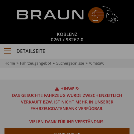
KOBLENZ
0261 / 98267-0
DETAILSEITE
Home
Fahrzeugangebot
Suchergebnisse
%meta%
HINWEIS:
DAS GESUCHTE FAHRZEUG WURDE ZWISCHENZEITLICH
VERKAUFT BZW. IST NICHT MEHR IN UNSERER
FAHRZEUGDATENBANK VERFÜGBAR.
VIELEN DANK FÜR IHR VERSTÄNDNIS.